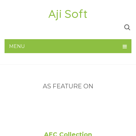
Aji Soft
MENU
AS FEATURE ON
Tips -
BIM 360 -
Autodesk
Adobe
Thủ
ACC
thuật
AEC Collection