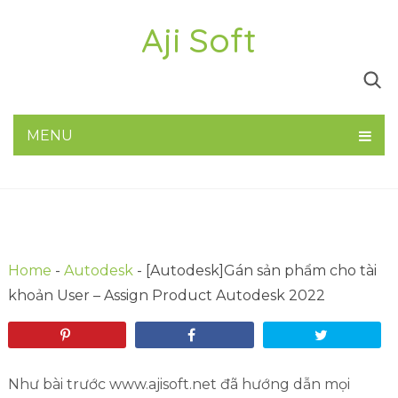
Aji Soft
[Autodesk]Gán sản phẩm cho tài khoản User
– Assign Product Autodesk 2022
MENU
Software Leader
17/08/2019
Home
-
Autodesk
-
[Autodesk]Gán sản phẩm cho tài
khoản User – Assign Product Autodesk 2022
Pin
Share
Tweet
Như bài trước www.ajisoft.net đã hướng dẫn mọi