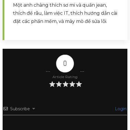
Một anh chàng thích sơ mi và quần jean,
thích để râu, làm việc IT, thích hướng dẫn cài
đặt các phần mềm, và mày mò để sửa lỗi.
0
Article Rating
Subscribe
Login