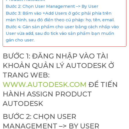
Bước 2: Chọn User Management –> By User
Bước 3: Bấm vào +Add Users ở góc phải phía trên
màn hình, sau đó điền theo cú pháp: họ, tên, email.
Bước 4: Gán sản phẩm cho user bằng cách nhấp vào
User vừa add, sau đo tick vào sản phẩm bạn muốn
gán cho user.
BƯỚC 1: ĐĂNG NHẬP VÀO TÀI
KHOẢN QUẢN LÝ AUTODESK Ở
TRANG WEB:
WWW.AUTODESK.COM
ĐỂ TIẾN
HÀNH ASSIGN PRODUCT
AUTODESK
BƯỚC 2: CHỌN USER
MANAGEMENT –> BY USER